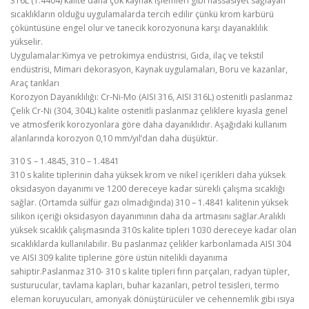
316L (1.4404) kalite daha çok kaynak işlemleri gibi hassasiyet sağlayan
sıcaklıkların olduğu uygulamalarda tercih edilir çünkü krom karbürü
çöküntüsüne engel olur ve tanecik korozyonuna karşı dayanaklılık
yükselir.
Uygulamalar:Kimya ve petrokimya endüstrisi, Gıda, ilaç ve tekstil
endüstrisi, Mimari dekorasyon, Kaynak uygulamaları, Boru ve kazanlar,
Araç tankları
Korozyon Dayanıklılığı: Cr-Ni-Mo (AISI 316, AISI 316L) ostenitli paslanmaz
Çelik Cr-Ni (304, 304L) kalite ostenitli paslanmaz çeliklere kıyasla genel
ve atmosferik korozyonlara göre daha dayanıklıdır. Aşağıdaki kullanım
alanlarında korozyon 0,10 mm/yıl’dan daha düşüktür.
310 S – 1.4845, 310 – 1.4841
310 s kalite tiplerinin daha yüksek krom ve nikel içerikleri daha yüksek
oksidasyon dayanımı ve 1200 dereceye kadar sürekli çalışma sıcaklığı
sağlar. (Ortamda sülfür gazı olmadığında) 310 – 1.4841 kalitenin yüksek
silikon içeriği oksidasyon dayanımının daha da artmasını sağlar.Aralıklı
yüksek sıcaklık çalışmasında 310s kalite tipleri 1030 dereceye kadar olan
sıcaklıklarda kullanılabilir. Bu paslanmaz çelikler karbonlamada AISI 304
ve AISI 309 kalite tiplerine göre üstün nitelikli dayanıma
sahiptir.Paslanmaz 310- 310 s kalite tipleri fırın parçaları, radyan tüpler,
susturucular, tavlama kapları, buhar kazanları, petrol tesisleri, termo
eleman koruyucuları, amonyak dönüştürücüler ve cehennemlik gibi ısıya