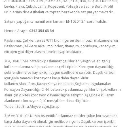
AISI 304/304L , 316/ 316L, 309/ 309s, 321, 310s, 430, 420, 303 kalite Sac,
Levha, Plaka, Çubuk, Lama, Köşebent, Polisajlı ve Satine Boru, Profil
ürünlerinin direkt ithalatı ve toptan/perakende satışını yapmaktadır.
Satışını yaptığımız mamüllerin tamamı EN10204 3.1 sertifikalıdır.
Hemen Arayın:
0312 354 63 34
Paslanmaz Çelikler, en az %11 krom içeren demir bazlı malzemelerdir.
Paslanmaz Çeliklere nikel, molibden, titanyum, nobidyum, vanadyum,
nitrojen gibi diğer alaşım ilaveleri yapılmaktadır.
304, 304L Cr-Ni östenitik paslanmaz çelikler en yaygın ve en geniş
kullanım alanına sahip paslanmaz çelik tipidir. Korozyon dayanıklılığı,
şekillendirme ve kaynak için uygun özelliklere sahiptir. Düşük karbon
içeriğiyle tanecikli korozyona karşı daha dayanıklıdır.
Kullanım Alanı: Boru,Kazan,Kimya endüstrisi,Soğutma uygulamaları
Korozyon Dayanıklılığı: Cr-Ni östenitik paslanmaz çelikler birçok kullanım
alanı için yüksek korozyon dayanıklılığına sahiptir. Aşağıdaki kullanım
alanlarında korozyon 0,10 mm/yıl’dan daha düşüktür.
Tolüen,Süt,Bira,Meyve suyu,Şarap
316 ve 316 L Cr-Ni-Mo östenitik Paslanmaz çelikler çukur korozyonuna
karşı daha dayanıklı olmak için molibden içerir. Düşük karbon içerikli