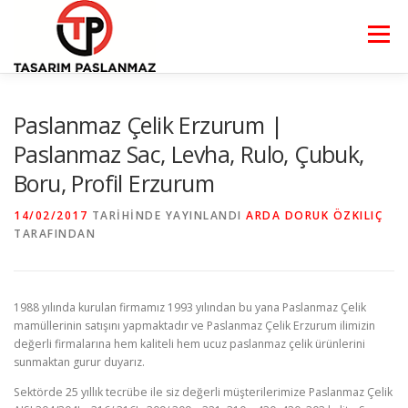
İçeriğe
geç
Menü
ANA SAYFA
HAKKIMIZDA
PASLANMAZ ÇELİK
Paslanmaz Çelik Erzurum |
Paslanmaz Sac, Levha, Rulo, Çubuk,
Boru, Profil Erzurum
ÜRÜNLER
DUYURULAR
İLETİŞİM
14/02/2017
TARIHINDE YAYINLANDI
ARDA DORUK ÖZKILIÇ
TARAFINDAN
1988 yılında kurulan firmamız 1993 yılından bu yana Paslanmaz Çelik
mamüllerinin satışını yapmaktadır ve Paslanmaz Çelik Erzurum ilimizin
değerli firmalarına hem kaliteli hem ucuz paslanmaz çelik ürünlerini
sunmaktan gurur duyarız.
Sektörde 25 yıllık tecrübe ile siz değerli müşterilerimize Paslanmaz Çelik